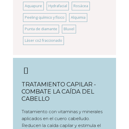
Aquapure
Hydrafacial
Rosácea
Peeling químico y físico
Alquimia
Punta de diamante
Bluxel
Láser co2 fraccionado
TRATAMIENTO CAPILAR -
COMBATE LA CAÍDA DEL
CABELLO
Tratamiento con vitaminas y minerales
aplicados en el cuero cabelludo.
Reducen la caída capilar y estimula el