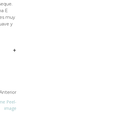
seque.
na E
les muy
suave y
Anterior