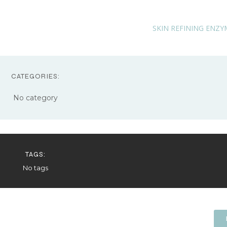
SKIN REFINING ENZY
CATEGORIES:
No category
TAGS:
No tags