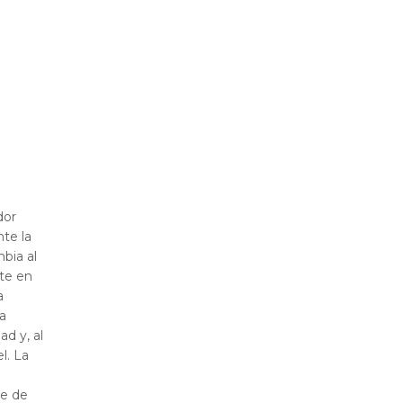
dor
nte la
bia al
rte en
a
a
ad y, al
l. La
te de