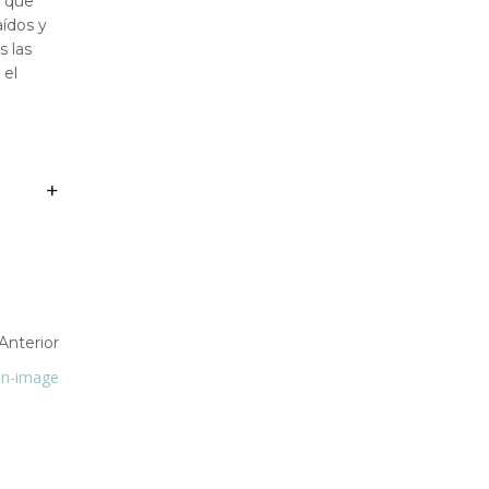
o que
aídos y
 las
 el
Anterior