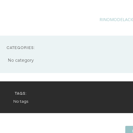
RINOMODELACI
CATEGORIES:
No category
TAGS:
No tags