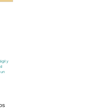
ágil y
ad
 un
os