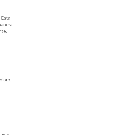
. Esta
manera
nte.
oloro.